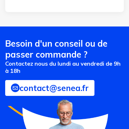
Besoin d'un conseil ou de
passer commande ?
Contactez nous du lundi au vendredi de 9h
à 18h
contact@senea.fr