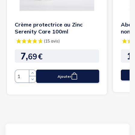
Crème protectrice au Zinc
Abena
Serenity Care 100ml
non p
7,
12
69
€
Prix
Prix
Ajouter
Quantité