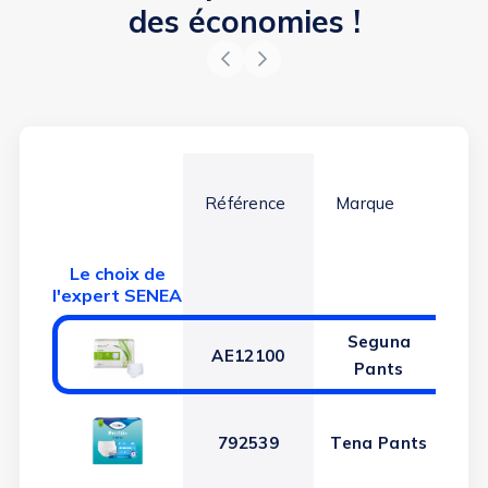
des économies !
Référence
Marque
Ab
Le choix de
l'expert SENEA
Seguna
AE12100
Pants
792539
Tena Pants