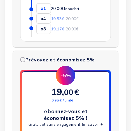
x1
20.00€
le sachet
x4
19.53€
20.00€
x8
19.17€
20.00€
Prévoyez et économisez 5%
19,
00
€
0.95 € / unité
Abonnez-vous et
économisez 5% !
Gratuit et sans engagement.
En savoir +