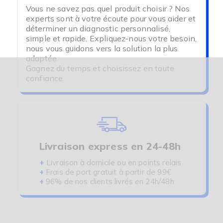
Vous ne savez pas quel produit choisir ? Nos
experts sont à votre écoute pour vous aider et
déterminer un diagnostic personnalisé,
simple et rapide. Expliquez-nous votre besoin,
nous vous guidons vers la solution la plus
adaptée.
Gagnez du temps et choisissez en toute
confiance.
Livraison express en 24-48h
+
Livraison à domicile ou en points relais
+
Frais de port gratuit à partir de 99€
+
96% de nos clients livrés en 24h/48h