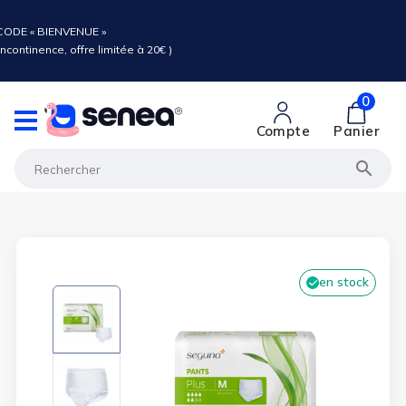
ODE « BIENVENUE »
ncontinence, offre limitée à 20€ )
0
Compte
Panier

en stock