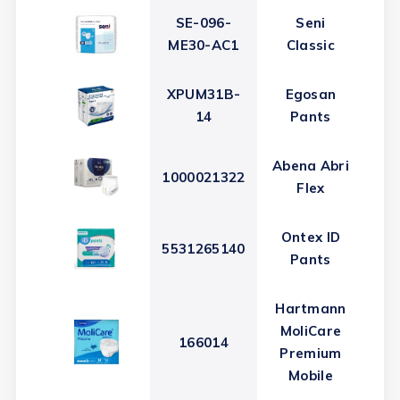
SE-096-
Seni
ME30-AC1
Classic
XPUM31B-
Egosan
14
Pants
Abena Abri
1000021322
Flex
Ontex ID
5531265140
Pants
Hartmann
MoliCare
166014
6 
Premium
Mobile