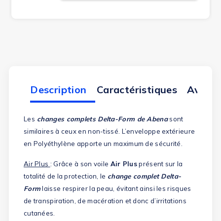
Description
Caractéristiques
Avis cl
Les
changes complets Delta-Form de Abena
sont
similaires à ceux en non-tissé. L’enveloppe extérieure
en Polyéthylène apporte un maximum de sécurité.
Air Plus
: Grâce à son voile
Air Plus
présent sur la
totalité de la protection, le
change complet Delta-
Form
laisse respirer la peau, évitant ainsi les risques
de transpiration, de macération et donc d’irritations
cutanées.