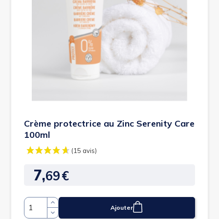
Crème protectrice au Zinc Serenity Care
100ml
7,
69
€
Prix
Ajouter
Quantité