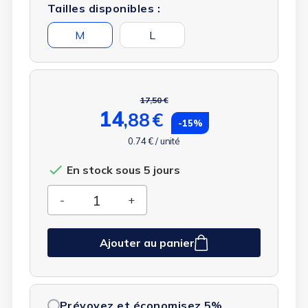
Tailles disponibles :
M
L
17,50 €
14
,88
€
-15%
0.74 € / unité

En stock sous 5 jours
Ajouter au panier
Prévoyez et économisez 5%