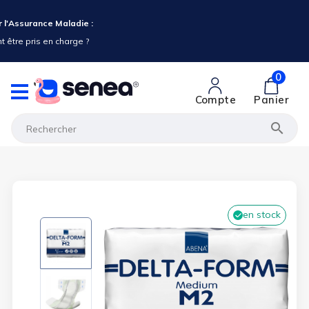
 l'Assurance Maladie :
 être pris en charge ?
0
Compte
Panier

en stock