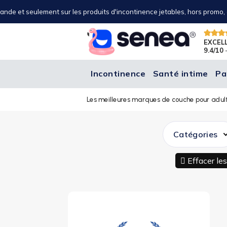
nde et seulement sur les produits d'incontinence jetables, hors promo, o
EXCEL
9.4/10
-
Incontinence
Santé intime
Pa
Les meilleures marques de couche pour adul
Catégories
Effacer les 