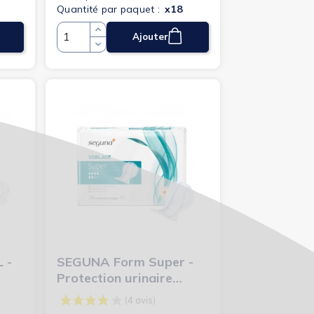
Quantité par paquet :
x18
Ajouter
Quantité
 -
SEGUNA Form Super -
(3 avis)
Protection urinaire
anatomique