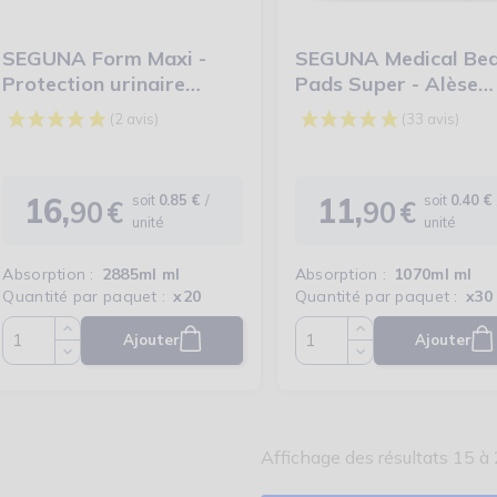
SEGUNA Form Maxi -
SEGUNA Medical Be
Protection urinaire
Pads Super - Alèse
anatomique
jetable 60x90cm
16,
11,
soit
0.85 €
/
soit
0.40 €
90
€
90
€
Prix
Prix
(17 avis)
unité
unité
Absorption :
2885ml ml
Absorption :
1070ml ml
Quantité par paquet :
x20
Quantité par paquet :
x30
Ajouter
Ajouter
Quantité
Quantité
Affichage des résultats 15 à 