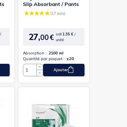
ts
Slip Absorbant / Pants
27,
/
soit
1.35 €
/
00
€
Prix
unité
Absorption :
2100 ml
Quantité par paquet :
x20
Ajouter
Quantité
(18 avis)