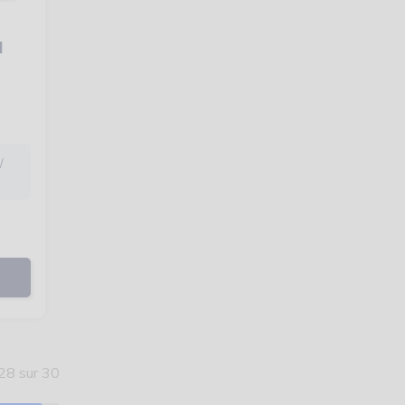
d
/
(6 avis)
28 sur 30