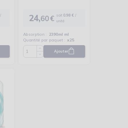
24,
/
soit
0.98 €
/
60
€
Prix
unité
Absorption :
2390ml ml
Quantité par paquet :
x25
Ajouter
Quantité