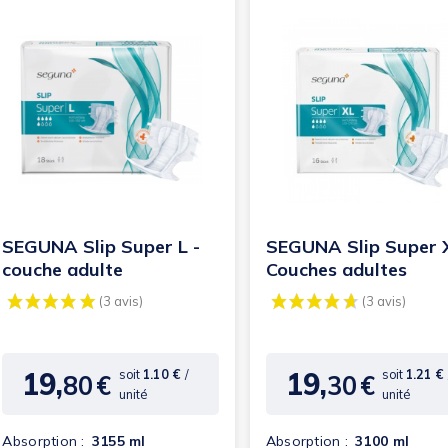
SEGUNA Slip Super L -
SEGUNA Slip Super X
couche adulte
Couches adultes
19,
19,
soit
1.10 €
/
soit
1.21 €
80
€
30
€
Prix
Prix
unité
unité
Absorption :
3155 ml
Absorption :
3100 ml