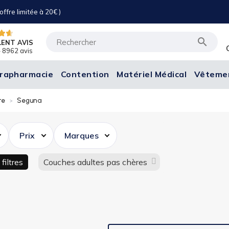
ffre limitée à 20€ )

LENT AVIS
 8962 avis
rapharmacie
Contention
Matériel Médical
Vêteme
te
Seguna
Prix
Marques
filtres
Couches adultes pas chères