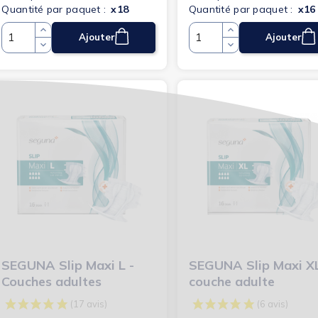
Quantité par paquet :
x18
Quantité par paquet :
x16
Ajouter
Ajouter
Quantité
Quantité
SEGUNA Slip Maxi L -
SEGUNA Slip Maxi XL
(3 avis)
Couches adultes
couche adulte