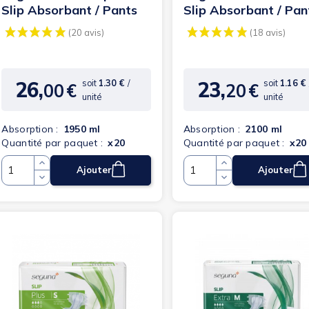
Slip Absorbant / Pants
Slip Absorbant / Pan
26,
23,
soit
1.30 €
/
soit
1.16 €
00
€
20
€
Prix
Prix
unité
unité
Absorption :
1950 ml
Absorption :
2100 ml
Quantité par paquet :
x20
Quantité par paquet :
x20
Ajouter
Ajouter
Quantité
Quantité
(20 avis)