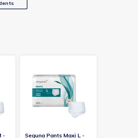
édents
 -
Seguna Pants Maxi L -