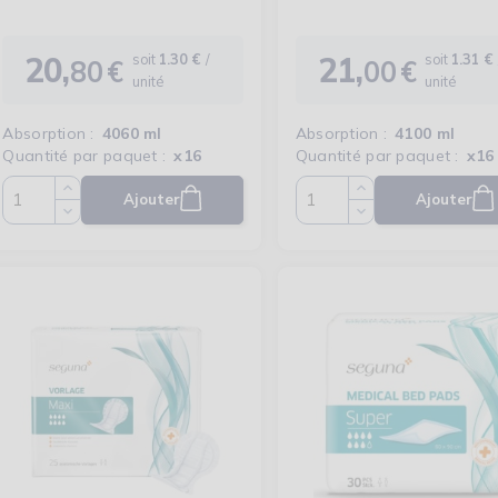
20,
21,
soit
1.30 €
/
soit
1.31 €
80
€
00
€
Prix
Prix
unité
unité
Absorption :
4060 ml
Absorption :
4100 ml
Quantité par paquet :
x16
Quantité par paquet :
x16
Ajouter
Ajouter
Quantité
Quantité