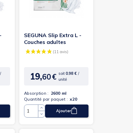
-
SEGUNA Slip Extra L -
Couches adultes
19,
/
soit
0.98 €
/
60
€
Prix
unité
Absorption :
2600 ml
Quantité par paquet :
x20
Ajouter
Quantité