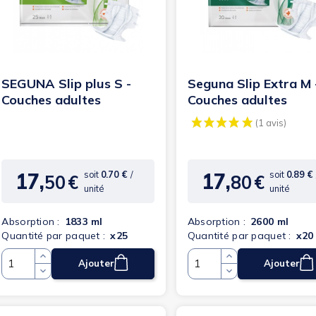
SEGUNA Slip plus S -
Seguna Slip Extra M 
Couches adultes
Couches adultes
17,
17,
soit
0.70 €
/
soit
0.89 €
50
€
80
€
Prix
Prix
unité
unité
Absorption :
1833 ml
Absorption :
2600 ml
Quantité par paquet :
x25
Quantité par paquet :
x20
Ajouter
Ajouter
Quantité
Quantité